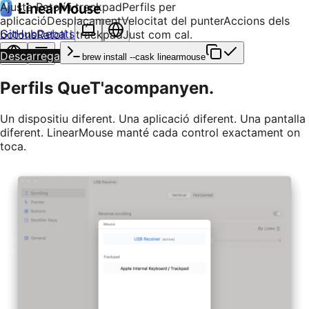
Ajusta
Ratolí i trackpad
Perfils per
aplicació
Desplaçament
Velocitat del punter
Accions dels
GitHub
Debats
botons
Ratolí i trackpad
Just com cal.
Descarrega
brew install --cask linearmouse
Perfils Que
T'acompanyen.
Un dispositiu diferent. Una aplicació diferent. Una pantalla
diferent. LinearMouse manté cada control exactament on
toca.