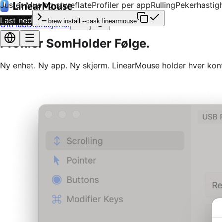
Juster
Mus og styreflate
Profiler per app
Rulling
Pekerhastig
Last ned
brew install --cask linearmouse
GitHub
Diskusjoner
Profiler Som
Holder Følge.
Ny enhet. Ny app. Ny skjerm. LinearMouse holder hver kont