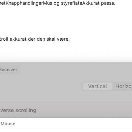
het
Knapphandlinger
Mus og styreflate
Akkurat passe.
roll akkurat der den skal være.